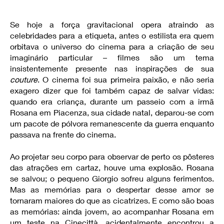
Se hoje a força gravitacional opera atraindo as
celebridades para a etiqueta, antes o estilista era quem
orbitava o universo do cinema para a criação de seu
imaginário particular – filmes são um tema
insistentemente presente nas inspirações de sua
couture
. O cinema foi sua primeira paixão, e não seria
exagero dizer que foi também capaz de salvar vidas:
quando era criança, durante um passeio com a irmã
Rosana em Piacenza, sua cidade natal, deparou-se com
um pacote de pólvora remanescente da guerra enquanto
passava na frente do cinema.
Ao projetar seu corpo para observar de perto os pôsteres
das atrações em cartaz, houve uma explosão. Rosana
se salvou; o pequeno Giorgio sofreu alguns ferimentos.
Mas as memórias para o despertar desse amor se
tornaram maiores do que as cicatrizes. E como são boas
as memórias: ainda jovem, ao acompanhar Rosana em
um teste na Cinecittà, acidentalmente encontrou a