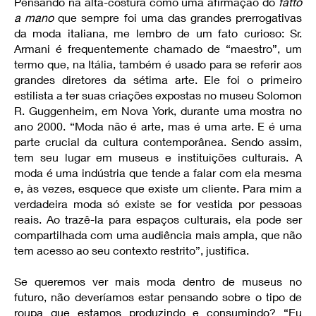
Pensando na alta-costura como uma afirmação do
fatto
a mano
que sempre foi uma das grandes prerrogativas
da moda italiana, me lembro de um fato curioso: Sr.
Armani é frequentemente chamado de “maestro”, um
termo que, na Itália, também é usado para se referir aos
grandes diretores da sétima arte. Ele foi o primeiro
estilista a ter suas criações expostas no museu Solomon
R. Guggenheim, em Nova York, durante uma mostra no
ano 2000. “Moda não é arte, mas é uma arte. E é uma
parte crucial da cultura contemporânea. Sendo assim,
tem seu lugar em museus e instituições culturais. A
moda é uma indústria que tende a falar com ela mesma
e, às vezes, esquece que existe um cliente. Para mim a
verdadeira moda só existe se for vestida por pessoas
reais. Ao trazê-la para espaços culturais, ela pode ser
compartilhada com uma audiência mais ampla, que não
tem acesso ao seu contexto restrito”, justifica.
Se queremos ver mais moda dentro de museus no
futuro, não deveríamos estar pensando sobre o tipo de
roupa que estamos produzindo e consumindo? “Eu