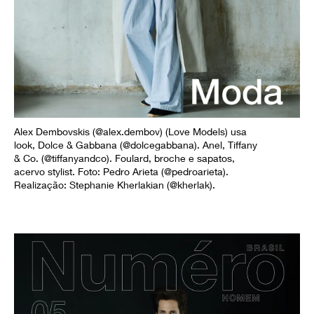
Alex Dembovskis (@alex.dembov) (Love Models) usa
look, Dolce & Gabbana (@dolcegabbana). Anel, Tiffany
& Co. (@tiffanyandco). Foulard, broche e sapatos,
acervo stylist. Foto: Pedro Arieta (@pedroarieta).
Realização: Stephanie Kherlakian (@kherlak).