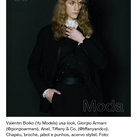
Valentin Boiko (Yu Models) usa look, Giorgio Armani
(@giorgioarmani). Anel, Tiffany & Co. (@tiffanyandco).
Chapéu, broche, jabot e punhos, acervo stylist. Foto: