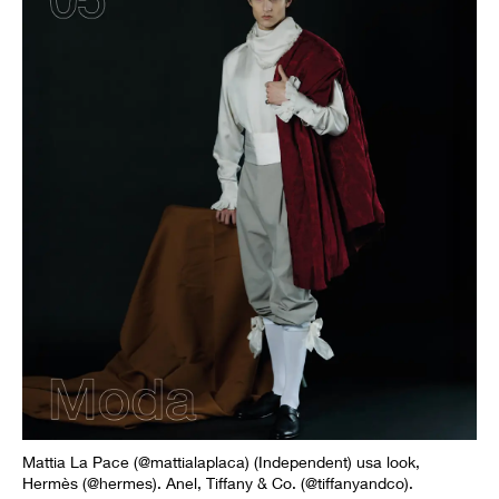
Mattia La Pace (@mattialaplaca) (Independent) usa look,
Hermès (@hermes). Anel, Tiffany & Co. (@tiffanyandco).