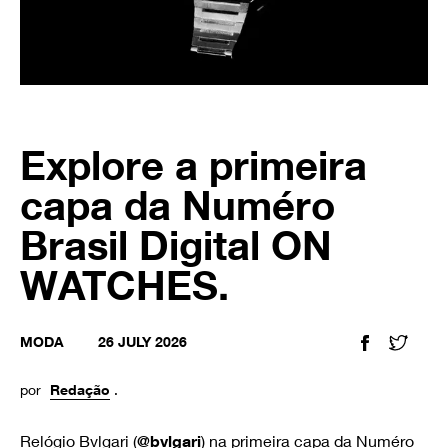
Explore a primeira
capa da Numéro
Brasil Digital ON
WATCHES.
MODA
26 JULY 2026
FACEBOOK
TWIT
por
Redação
.
Relógio Bvlgari (
@bvlgari
) na primeira capa da Numéro